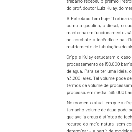
trabalho recebeu o prêmio Petro
do prof. doutor Luiz Kulay, do 
A Petrobras tem hoje 11 refinari
como a gasolina, o diesel, o qu
mantenha em funcionamento, são 
no combate a incêndio e na dil
resfriamento de tubulações do s
Gripp e Kulay estudaram o caso 
processamento de 150.000 barris
de água. Para se ter uma ideia,
43.200 lares. Tal volume pode s
termos de volume de processament
processa, em média, 365.000 barr
No momento atual, em que a dispo
tamanho volume de água pode se 
que avalia graus distintos de fe
recurso do meio natural sem co
determinar – a partir de modelo