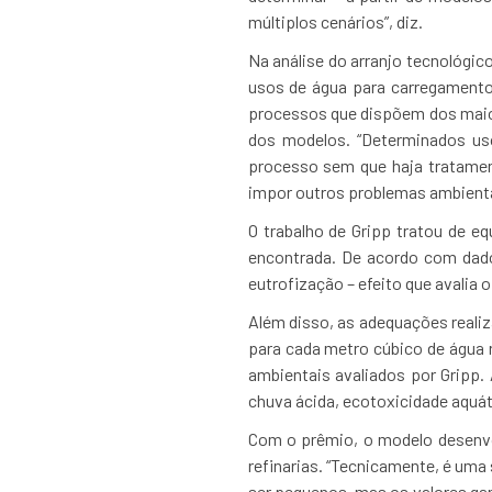
múltiplos cenários”, diz.
Na análise do arranjo tecnológic
usos de água para carregamento
processos que dispõem dos maior
dos modelos. “Determinados us
processo sem que haja tratament
impor outros problemas ambientai
O trabalho de Gripp tratou de 
encontrada. De acordo com dado
eutrofização – efeito que avalia 
Além disso, as adequações real
para cada metro cúbico de água 
ambientais avaliados por Gripp.
chuva ácida, ecotoxicidade aquát
Com o prêmio, o modelo desenvol
refinarias. “Tecnicamente, é um
ser pequenos, mas os valores g