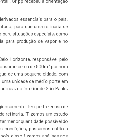
tal”. Gripp recebeu a orientação
derivados essenciais para o país,
ntudo, para que uma refinaria se
a para situações especiais, como
ada para produção de vapor e no
Belo Horizonte, responsável pelo
3
m consome cerca de 900m
por hora
’água de uma pequena cidade, com
da uma unidade de médio porte em
ulínea, no interior de São Paulo,
ginosamente, ter que fazer uso de
da refinaria. “Fizemos um estudo
ptar menor quantidade possível do
sas condições, passamos então a
epois disso fizemos análises nos