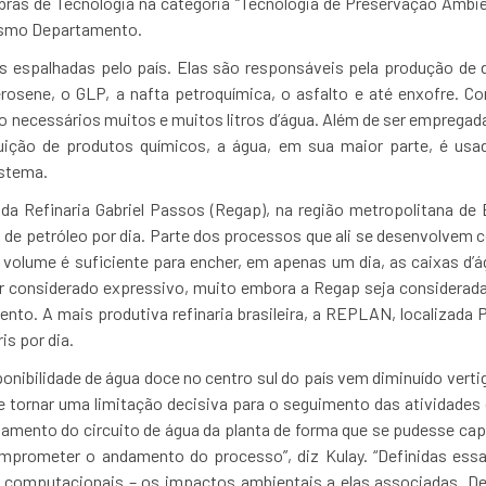
bras de Tecnologia na categoria “Tecnologia de Preservação Ambien
mesmo Departamento.
as espalhadas pelo país. Elas são responsáveis pela produção de 
erosene, o GLP, a nafta petroquímica, o asfalto e até enxofre. Co
necessários muitos e muitos litros d’água. Além de ser empregad
uição de produtos químicos, a água, em sua maior parte, é us
istema.
da Refinaria Gabriel Passos (Regap), na região metropolitana de 
 de petróleo por dia. Parte dos processos que ali se desenvolve
 o volume é suficiente para encher, em apenas um dia, as caixas d
er considerado expressivo, muito embora a Regap seja considera
o. A mais produtiva refinaria brasileira, a REPLAN, localizada Pa
is por dia.
nibilidade de água doce no centro sul do país vem diminuído verti
tornar uma limitação decisiva para o seguimento das atividades 
chamento do circuito de água da planta de forma que se pudesse ca
mprometer o andamento do processo”, diz Kulay. “Definidas es
s computacionais – os impactos ambientais a elas associadas. D