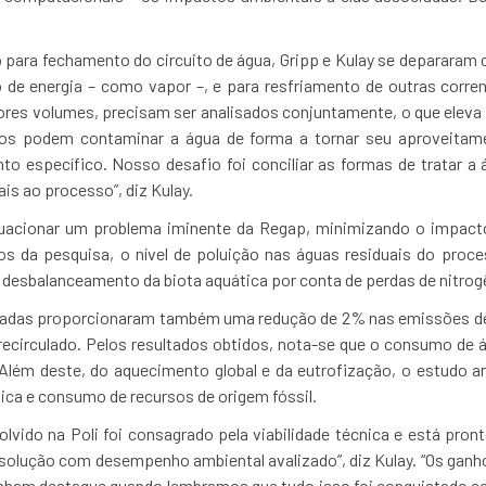
o para fechamento do circuito de água, Gripp e Kulay se depararam 
 de energia – como vapor –, e para resfriamento de outras corre
es volumes, precisam ser analisados conjuntamente, o que eleva 
os podem contaminar a água de forma a tornar seu aproveitame
o específico. Nosso desafio foi conciliar as formas de tratar a
s ao processo”, diz Kulay.
equacionar um problema iminente da Regap, minimizando o impact
s da pesquisa, o nível de poluição nas águas residuais do pro
o desbalanceamento da biota aquática por conta de perdas de nitrogê
izadas proporcionaram também uma redução de 2% nas emissões de
recirculado. Pelos resultados obtidos, nota-se que o consumo de
 Além deste, do aquecimento global e da eutrofização, o estudo an
ica e consumo de recursos de origem fóssil.
vido na Poli foi consagrado pela viabilidade técnica e está pron
a solução com desempenho ambiental avalizado”, diz Kulay. “Os gan
anham destaque quando lembramos que tudo isso foi conquistado