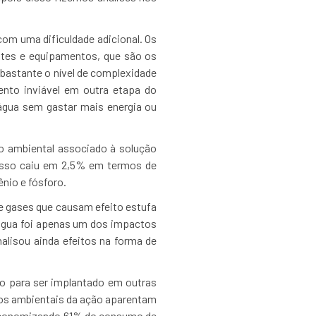
com uma dificuldade adicional. Os
ntes e equipamentos, que são os
bastante o nível de complexidade
nto inviável em outra etapa do
 água sem gastar mais energia ou
o ambiental associado à solução
cesso caiu em 2,5% em termos de
nio e fósforo.
 gases que causam efeito estufa
 água foi apenas um dos impactos
alisou ainda efeitos na forma de
to para ser implantado em outras
hos ambientais da ação aparentam
 economizando 61% do consumo de