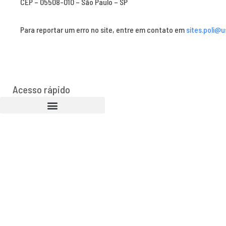
CEP – 05508-010 – São Paulo – SP
Para reportar um erro no site, entre em contato em
sites.poli@u
Acesso rápido