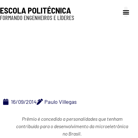
ESCOLA POLITÉCNICA
FORMANDO ENGENHEIROS E LÍDERES
A Poli
Gestão e Ad
Cultura e exte
Profissionais e
Inclusão e P
Professor da Poli/USP
recebe prêmio da
SBMicro
16/09/2014
Paulo Villegas
Prêmio é concedido a personalidades que tenham
contribuído para o desenvolvimento da microeletrônica
no Brasil.