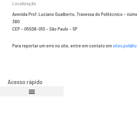
Localização
Avenida Prof. Luciano Gualberto, Travessa do Politécnico – núm
380
CEP – 05508-010 – São Paulo – SP
Para reportar um erro no site, entre em contato em
sites.poli@u
Acesso rápido