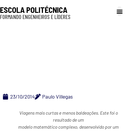
ESCOLA POLITÉCNICA
FORMANDO ENGENHEIROS E LÍDERES
A Poli
Gestão e Ad
Cultura e exte
Profissionais e
Inclusão e P
Rotas inteligentes
23/10/2014
Paulo Villegas
Viagens mais curtas e menos baldeações. Este foi o
resultado de um
modelo matemático complexo, desenvolvido por um