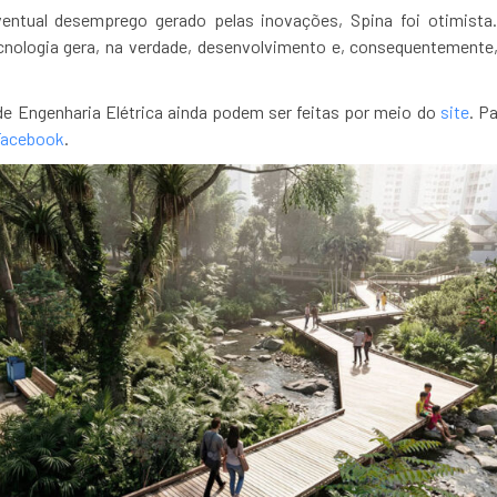
ntual desemprego gerado pelas inovações, Spina foi otimista.
cnologia gera, na verdade, desenvolvimento e, consequentemente
de Engenharia Elétrica ainda podem ser feitas por meio do
site
. P
acebook
.