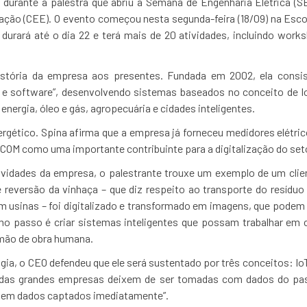
a durante a palestra que abriu a Semana de Engenharia Elétrica (S
ação (CEE). O evento começou nesta segunda-feira (18/09) na Escol
durará até o dia 22 e terá mais de 20 atividades, incluindo work
istória da empresa aos presentes. Fundada em 2002, ela consi
e software”, desenvolvendo sistemas baseados no conceito de I
nergia, óleo e gás, agropecuária e cidades inteligentes.
rgético. Spina afirma que a empresa já forneceu medidores elétrico
V2COM como uma importante contribuinte para a digitalização do set
tividades da empresa, o palestrante trouxe um exemplo de um cli
e reversão da vinhaça – que diz respeito ao transporte do resídu
 em usinas – foi digitalizado e transformado em imagens, que podem
imo passo é criar sistemas inteligentes que possam trabalhar em
mão de obra humana.
gia, o CEO defendeu que ele será sustentado por três conceitos: IoT, 
 das grandes empresas deixem de ser tomadas com dados do pass
 em dados captados imediatamente”.