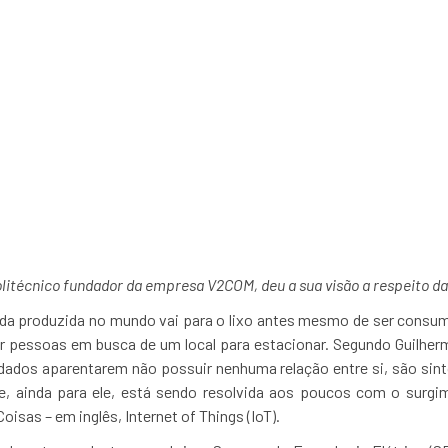
ngenharia Elétrica ini
sobre int
litécnico fundador da empresa V2COM, deu a sua visão a respeito da
a produzida no mundo vai para o lixo antes mesmo de ser consum
r pessoas em busca de um local para estacionar. Segundo Guilherm
ados aparentarem não possuir nenhuma relação entre si, são s
e, ainda para ele, está sendo resolvida aos poucos com o surgi
oisas – em inglês, Internet of Things (IoT).