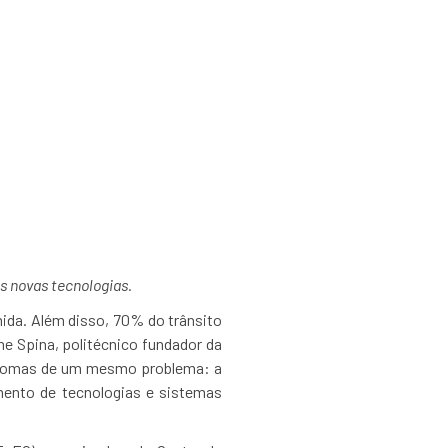
cia com palestra
ernet das coisas
s novas tecnologias.
ida. Além disso, 70% do trânsito
e Spina, politécnico fundador da
intomas de um mesmo problema: a
mento de tecnologias e sistemas