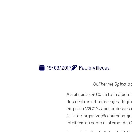
Semana de E
19/09/2017
Paulo Villegas
Guilherme Spina, po
Atualmente, 40% de toda a comid
dos centros urbanos é gerado po
empresa V2COM, apesar desses d
falta de organização humana qu
inteligentes como a Internet das C