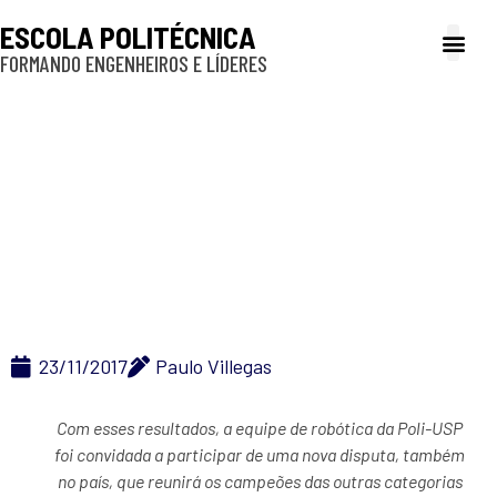
ESCOLA POLITÉCNICA
FORMANDO ENGENHEIROS E LÍDERES
A Poli
Gestão e Ad
Cultura e exte
Profissionais e
Inclusão e P
Thunderatz vence
competição na China
23/11/2017
Paulo Villegas
Com esses resultados, a equipe de robótica da Poli-USP
foi convidada a participar de uma nova disputa, também
no país, que reunirá os campeões das outras categorias