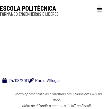
ESCOLA POLITÉCNICA
FORMANDO ENGENHEIROS E LÍDERES
A Poli
Gestão e Ad
Cultura e exte
Profissionais e
Inclusão e P
UE realiza seminário
sobre “Internet das
Coisas” na Poli/USP
24/08/2011
Paulo Villegas
Evento apresentará os principais resultados em P&D na
área,
além de difundir o conceito de IoT no Brasil.