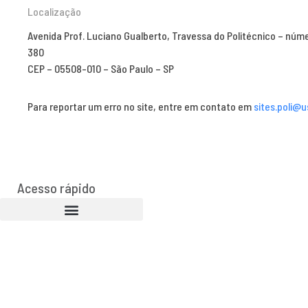
Localização
Avenida Prof. Luciano Gualberto, Travessa do Politécnico – núm
380
CEP – 05508-010 – São Paulo – SP
Para reportar um erro no site, entre em contato em
sites.poli@u
Acesso rápido