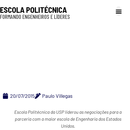
ESCOLA POLITÉCNICA
FORMANDO ENGENHEIROS E LÍDERES
A Poli
Gestão e Ad
Cultura e exte
Profissionais e
Inclusão e P
USP assina protocolo
de intenções com
Georgia Tech
20/07/2015
Paulo Villegas
Escola Politécnica da USP liderou as negociações para a
parceria
com a maior escola de Engenharia dos Estados
Unidos.