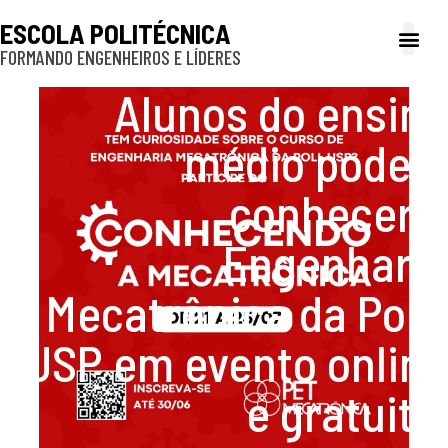
ESCOLA POLITÉCNICA
FORMANDO ENGENHEIROS E LÍDERES
A Poli
Gestão e Ad
Cultura e exte
Profissionais e
Inclusão e P
Alunos do ensino
médio podem
conhecer a
Engenharia
Mecatrônica da Poli-
USP em evento online
e gratuito