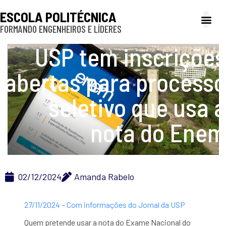
ESCOLA POLITÉCNICA
FORMANDO ENGENHEIROS E LÍDERES
A Poli
Gestão e Ad
Cultura e exte
Profissionais e
Inclusão e P
USP tem inscrições
abertas para processo
seletivo que usa a
nota do Enem
02/12/2024
Amanda Rabelo
27/11/2024 – Com informações do Jornal da USP
Quem pretende usar a nota do Exame Nacional do