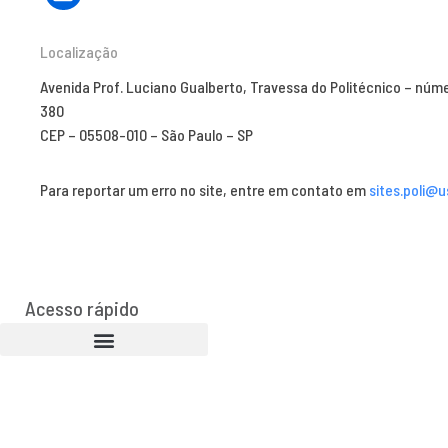
Localização
Avenida Prof. Luciano Gualberto, Travessa do Politécnico – núm
380
CEP – 05508-010 – São Paulo – SP
Para reportar um erro no site, entre em contato em
sites.poli@u
Acesso rápido