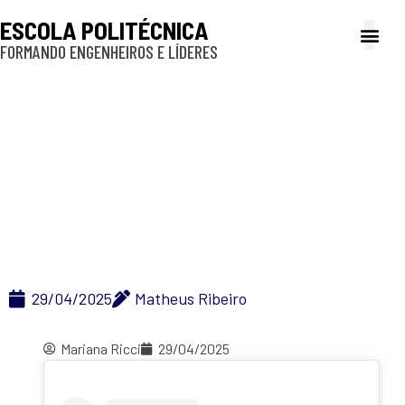
ESCOLA POLITÉCNICA
FORMANDO ENGENHEIROS E LÍDERES
A Poli
Gestão e Ad
Cultura e exte
Profissionais e
Inclusão e P
Aquecimento para a
Semana de Recepção
aos Calouros 2025
29/04/2025
Matheus Ribeiro
Mariana Ricci
29/04/2025