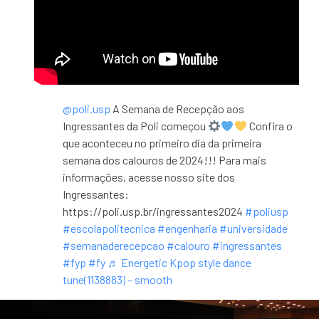
@poli.usp
A Semana de Recepção aos
Ingressantes da Poli começou
Confira o
que aconteceu no primeiro dia da primeira
semana dos calouros de 2024!!! Para mais
informações, acesse nosso site dos
Ingressantes:
https://poli.usp.br/ingressantes2024
#poliusp
#escolapolitecnica
#engenharia
#universidade
#semanaderecepcao
#calouro
#ingressantes
#fyp
#fy
♬ Energetic Kpop style dance
tune(1138883) – smooth