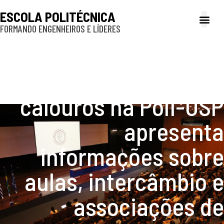
ESCOLA POLITÉCNICA
FORMANDO ENGENHEIROS E LÍDERES
A Poli
Gestão e Ad
Cultura e exte
Profissionais e
Inclusão e P
Tarde do primeiro dia
de recepção de
calouros na Poli-USP
apresenta
informações sobre
aulas, intercâmbio e
associações de