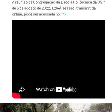
A reunião da Congregação da Escola Politécnica da USP
de 3 de agosto de 2022, 1.264ª sessão, transmitida
online, pode ser acessada no
link
.