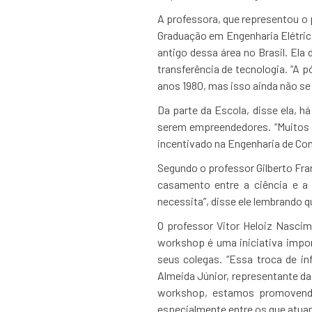
A professora, que representou o 
Graduação em Engenharia Elétric
antigo dessa área no Brasil. El
transferência de tecnologia. “A
anos 1980, mas isso ainda não se 
Da parte da Escola, disse ela, 
serem empreendedores. “Muitos
incentivado na Engenharia de Co
Segundo o professor Gilberto Fra
casamento entre a ciência e a
necessita”, disse ele lembrando q
O professor Vitor Heloiz Nasci
workshop é uma iniciativa impo
seus colegas. “Essa troca de i
Almeida Júnior, representante d
workshop, estamos promovendo
especialmente entre os que atua