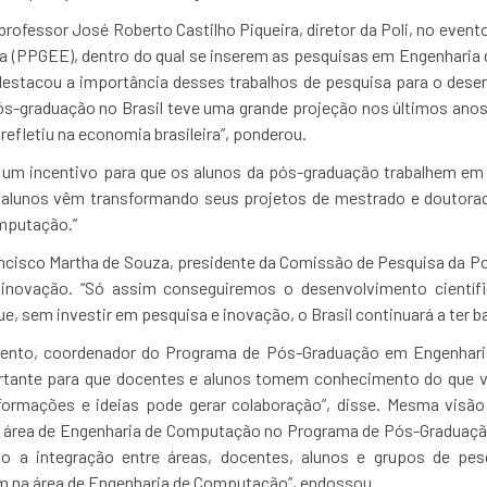
professor José Roberto Castilho Piqueira, diretor da Poli, no even
a (PPGEE), dentro do qual se inserem as pesquisas em Engenharia
a destacou a importância desses trabalhos de pesquisa para o dese
 pós-graduação no Brasil teve uma grande projeção nos últimos ano
refletiu na economia brasileira”, ponderou.
há um incentivo para que os alunos da pós-graduação trabalhem e
 alunos vêm transformando seus projetos de mestrado e doutora
mputação.”
ncisco Martha de Souza, presidente da Comissão de Pesquisa da Pol
 inovação. “Só assim conseguiremos o desenvolvimento científi
ue, sem investir em pesquisa e inovação, o Brasil continuará a ter 
mento, coordenador do Programa de Pós-Graduação em Engenharia 
rtante para que docentes e alunos tomem conhecimento do que 
nformações e ideias pode gerar colaboração”, disse. Mesma visã
a área de Engenharia de Computação no Programa de Pós-Graduaçã
 a integração entre áreas, docentes, alunos e grupos de pe
m na área de Engenharia de Computação”, endossou.