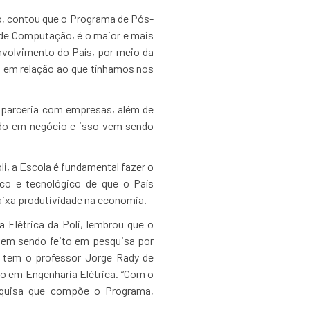
to, contou que o Programa de Pós-
 de Computação, é o maior e mais
nvolvimento do País, por meio da
s em relação ao que tínhamos nos
m parceria com empresas, além de
do em negócio e isso vem sendo
i, a Escola é fundamental fazer o
co e tecnológico de que o País
baixa produtividade na economia.
Elétrica da Poli, lembrou que o
vem sendo feito em pesquisa por
o tem o professor Jorge Rady de
o em Engenharia Elétrica. “Com o
squisa que compõe o Programa,