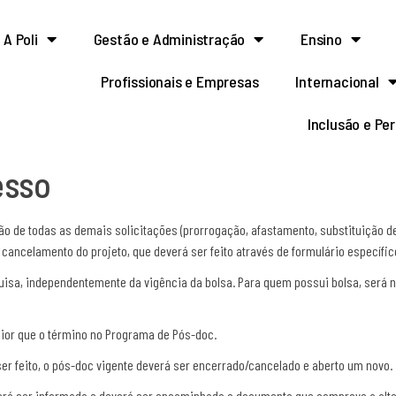
A Poli
Gestão e Administração
Ensino
Profissionais e Empresas
Internacional
Inclusão e Pe
esso
 de todas as demais solicitações (prorrogação, afastamento, substituição de s
cancelamento do projeto, que deverá ser feito através de formulário específic
a, independentemente da vigência da bolsa. Para quem possui bolsa, será nec
ior que o término no Programa de Pós-doc.
 ser feito, o pós-doc vigente deverá ser encerrado/cancelado e aberto um novo.
everá ser informada e deverá ser encaminhado o documento que comprove a alt