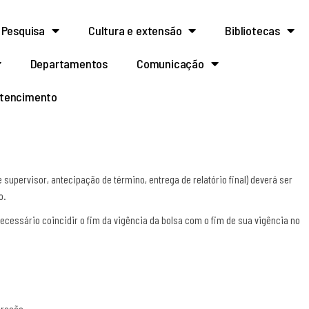
Pesquisa
Cultura e extensão
Bibliotecas
Departamentos
Comunicação
rtencimento
upervisor, antecipação de término, entrega de relatório final) deverá ser
o.
essário coincidir o fim da vigência da bolsa com o fim de sua vigência no
eração.