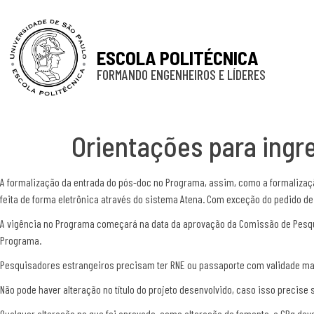
ESCOLA POLITÉCNICA
FORMANDO ENGENHEIROS E LÍDERES
Orientações para ingr
A formalização da entrada do pós-doc no Programa, assim, como a formalização
feita de forma eletrônica através do sistema Atena. Com exceção do pedido de 
A vigência no Programa começará na data da aprovação da Comissão de Pesquis
Programa.
Pesquisadores estrangeiros precisam ter RNE ou passaporte com validade ma
Não pode haver alteração no título do projeto desenvolvido, caso isso precise
Qualquer alteração no que foi aprovado, como alteração de fomento, a CPq d