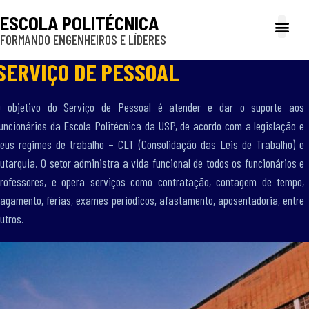
ESCOLA POLITÉCNICA
FORMANDO ENGENHEIROS E LÍDERES
A Poli
Gestão e Ad
Cultura e exte
Profissionais e
Inclusão e P
SERVIÇO DE PESSOAL
O objetivo do Serviço de Pessoal é atender e dar o suporte aos
uncionários da Escola Politécnica da USP, de acordo com a legislação e
eus regimes de trabalho – CLT (Consolidação das Leis de Trabalho) e
utarquia. O setor administra a vida funcional de todos os funcionários e
rofessores, e opera serviços como contratação, contagem de tempo,
agamento, férias, exames periódicos, afastamento, aposentadoria, entre
utros.