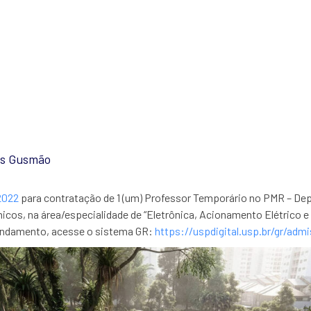
Processo Seletiv
as Gusmão
2022
para contratação de 1 (um) Professor Temporário no PMR – De
cos, na área/especialidade de “Eletrônica, Acionamento Elétrico 
 andamento, acesse o sistema GR:
https://uspdigital.usp.br/gr/adm