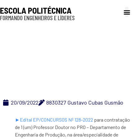
ESCOLA POLITÉCNICA
FORMANDO ENGENHEIROS E LÍDERES
A Poli
Gestão e Ad
Cultura e exte
Profissionais e
Inclusão e P
Professor Doutor 128-
2022 – PRO
20/09/2022
8830327 Gustavo Cubas Gusmão
►Edital EP/CONCURSOS Nº 128-2022
para contratação
de 1 (um) Professor Doutor no PRO – Departamento de
Engenharia de Produção, na área/especialidade de