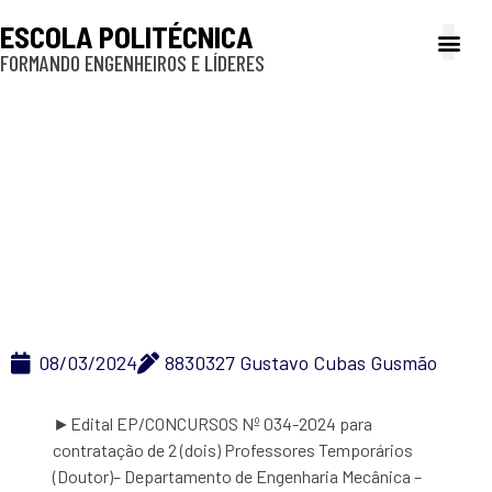
ESCOLA POLITÉCNICA
FORMANDO ENGENHEIROS E LÍDERES
A Poli
Gestão e Ad
Cultura e exte
Profissionais e
Inclusão e P
Professor Temporário
034-2024 – PME
08/03/2024
8830327 Gustavo Cubas Gusmão
►Edital EP/CONCURSOS Nº 034-2024 para
contratação de 2 (dois) Professores Temporários
(Doutor)– Departamento de Engenharia Mecânica –