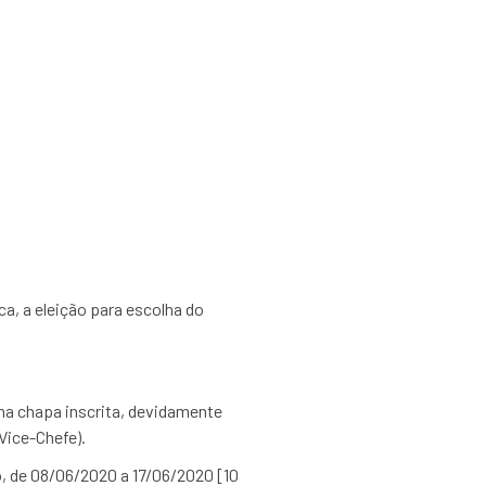
o de Engenharia
Química – PQI
a, a eleição para escolha do
a chapa inscrita, devidamente
Vice-Chefe).
o, de 08/06/2020 a 17/06/2020 [10