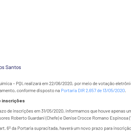
 chefia do Departament
dos Santos
mica – PQI, realizará em 22/06/2020, por meio de votação eletrônic
tamento, conforme disposto na
Portaria DIR 2.657 de 13/05/2020
.
 inscrições
razo de inscrições em 31/05/2020, informamos que houve apenas um
sores Roberto Guardani (Chefe) e Denise Crocce Romano Espinosa (
t. 6º da Portaria supracitada, haverá um novo prazo para inscriçã