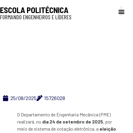
ESCOLA POLITÉCNICA
FORMANDO ENGENHEIROS E LÍDERES
A Poli
Gestão e Ad
Cultura e exte
Profissionais e
Inclusão e P
Eleição Chefia e Vice-
Chefia – PME –
Mandato 2025-2027
25/08/2025
15726028
O Departamento de Engenharia Mecânica (PME)
realizará, no
dia 24 de setembro de 2025
, por
meio de sistema de votação eletrônica, a
eleição