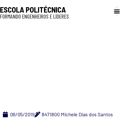
ESCOLA POLITÉCNICA
FORMANDO ENGENHEIROS E LÍDERES
A Poli
Gestão e Ad
Cultura e exte
Profissionais e
Inclusão e P
Eleição da chefia do
Departamento de
Engenharia de
Produção da Escola
Politécnica
06/05/2019
8471800 Michele Dias dos Santos