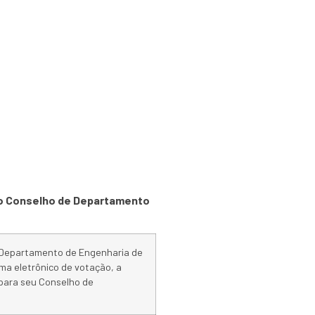
os servidores no
Conselho do PTC
a o Conselho de Departamento
o Departamento de Engenharia de
ma eletrônico de votação, a
 para seu Conselho de