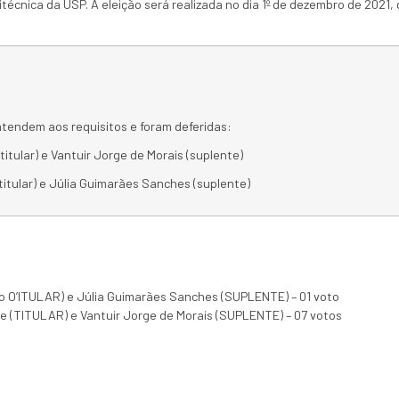
técnica da USP. A eleição será realizada no dia 1º de dezembro de 2021, 
tendem aos requisitos e foram deferidas:
itular) e Vantuir Jorge de Morais (suplente)
itular) e Júlia Guimarães Sanches (suplente)
o O’ITULAR) e Júlia Guimarães Sanches (SUPLENTE) – 01 voto
de (TITULAR) e Vantuir Jorge de Morais (SUPLENTE) – 07 votos