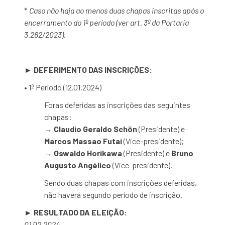
*
Caso não haja ao menos duas chapas inscritas após o
encerramento do 1º período (ver art. 3º da Portaria
3.262/2023).
► DEFERIMENTO DAS INSCRIÇÕES:
• 1º Período (12.01.2024)
Foras deferidas as inscrições das seguintes
chapas:
→
Claudio Geraldo Schön
(Presidente) e
Marcos Massao Futai
(Vice-presidente);
→
Oswaldo Horikawa
(Presidente) e
Bruno
Augusto Angélico
(Vice-presidente).
Sendo duas chapas com inscrições deferidas,
não haverá segundo período de inscrição.
► RESULTADO DA ELEIÇÃO:
01.02.2024