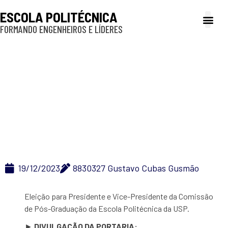
ESCOLA POLITÉCNICA
FORMANDO ENGENHEIROS E LÍDERES
A Poli
Gestão e Ad
Cultura e exte
Profissionais e
Inclusão e P
Eleição Presidência
CPG – 2014-2015
19/12/2023
8830327 Gustavo Cubas Gusmão
Eleição para Presidente e Vice-Presidente da Comissão
de Pós-Graduação da Escola Politécnica da USP.
►
DIVULGAÇÃO DA PORTARIA: