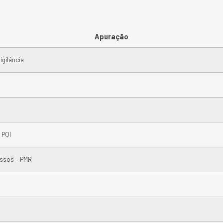
Apuração
igilância
 PQI
assos – PMR