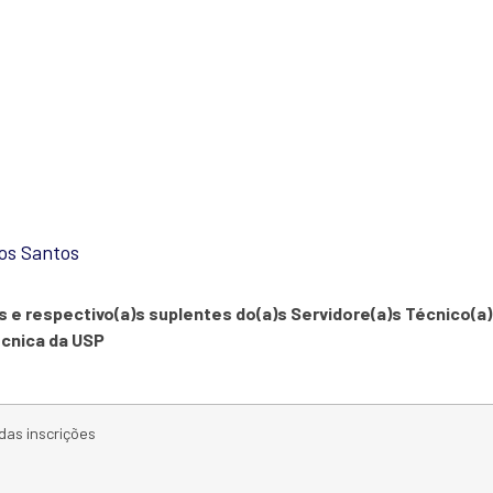
 – Representantes do(a
dos Santos
 e respectivo(a)s suplentes do(a)s Servidore(a)s Técnico(a)s
cnica da USP
 das inscrições