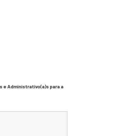
)s Servidore(a)s
Congregação
 e Administrativo(a)s para a