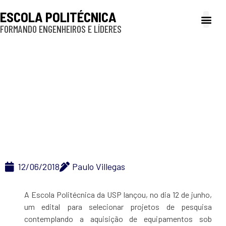
ESCOLA POLITÉCNICA
FORMANDO ENGENHEIROS E LÍDERES
A Poli
Gestão e Ad
Cultura e exte
Profissionais e
Inclusão e P
Poli-USP lança Edital
de Apoio à Pesquisa
de Jovens Docentes
12/06/2018
Paulo Villegas
A Escola Politécnica da USP lançou, no dia 12 de junho,
um edital para selecionar projetos de pesquisa
contemplando a aquisição de equipamentos sob