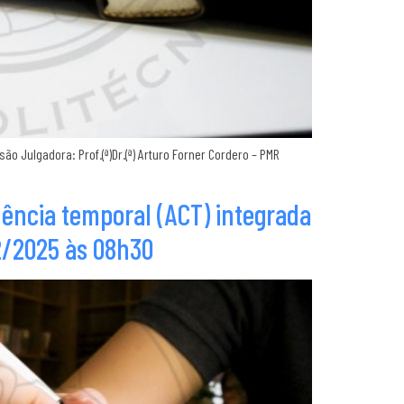
 Julgadora: Prof.(ª)Dr.(ª) Arturo Forner Cordero – PMR
ência temporal (ACT) integrada
2/2025 às 08h30