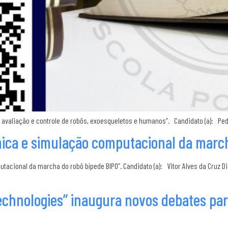
ra: avaliação e controle de robôs, exoesqueletos e humanos”. Candidato (a): 
ica e simulação computacional da march
cional da marcha do robô bípede BIPO”. Candidato (a): Vitor Alves da Cruz Di
echnologies” inaugura novos debates par