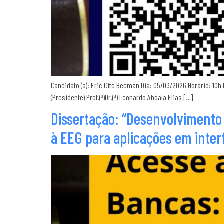
Candidato (a): Eric Cito Becman Dia: 05/03/2026 Horário: 10h
(Presidente) Prof.(ª)Dr.(ª) Leonardo Abdala Elias […]
Dissertação: “Desenvolvimento 
à EEG para aplicações em inter