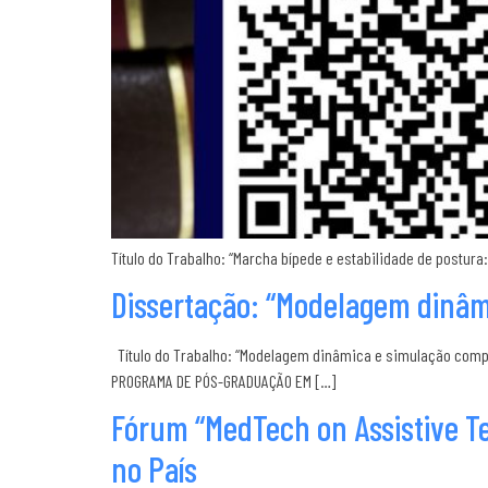
Título do Trabalho: “Marcha bípede e estabilidade de postu
Dissertação: “Modelagem dinâm
Título do Trabalho: “Modelagem dinâmica e simulação computa
PROGRAMA DE PÓS-GRADUAÇÃO EM […]
Fórum “MedTech on Assistive T
no País