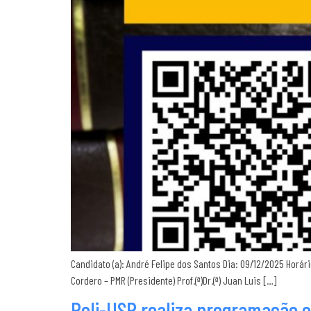
Candidato (a): André Felipe dos Santos Dia: 09/12/2025 Horá
Cordero – PMR (Presidente) Prof.(ª)Dr.(ª) Juan Luis […]
Poli-USP realiza programação e