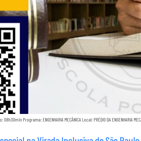
rio: 08h30min Programa: ENGENHARIA MECÂNICA Local: PRÉDIO DA ENGENHARIA MECÂNI
special na Virada Inclusiva de São Paulo