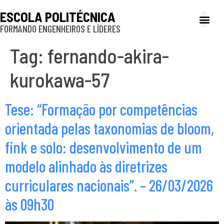
ESCOLA POLITÉCNICA
FORMANDO ENGENHEIROS E LÍDERES
A Poli
Gestão e Ad
Cultura e exte
Profissionais e
Inclusão e P
Tag:
fernando-akira-
kurokawa-57
Tese: “Formação por competências
orientada pelas taxonomias de bloom,
fink e solo: desenvolvimento de um
modelo alinhado às diretrizes
curriculares nacionais”. – 26/03/2026
às 09h30