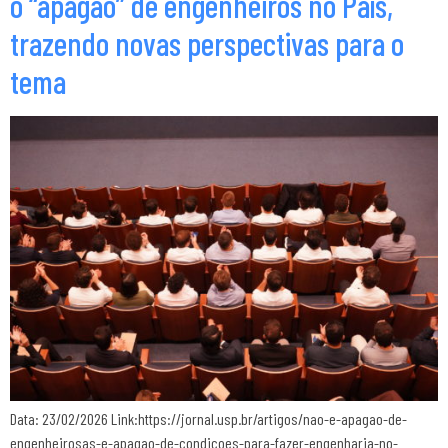
o “apagão” de engenheiros no País,
trazendo novas perspectivas para o
tema
Data: 23/02/2026 Link:https://jornal.usp.br/artigos/nao-e-apagao-de-
engenheirosas-e-apagao-de-condicoes-para-fazer-engenharia-no-