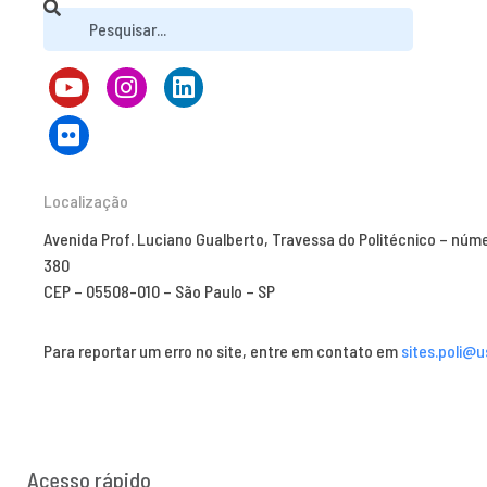
Localização
Avenida Prof. Luciano Gualberto, Travessa do Politécnico – núm
380
CEP – 05508-010 – São Paulo – SP
Para reportar um erro no site, entre em contato em
sites.poli@u
Acesso rápido