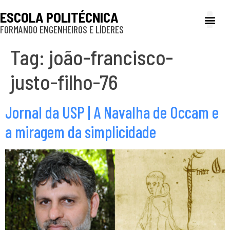
ESCOLA POLITÉCNICA
FORMANDO ENGENHEIROS E LÍDERES
A Poli
Gestão e Ad
Cultura e exte
Profissionais e
Inclusão e P
Tag:
joão-francisco-
justo-filho-76
Jornal da USP | A Navalha de Occam e
a miragem da simplicidade