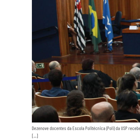
Dezenove docentes da Escola Politécnica (Poli) da USP rece
[…]