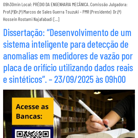
09h30min Local: PRÉDIO DA ENGENHARIA MECÂNICA. Comissão Julgadora:
Prof.(ª)Dr.(ª) Marcos de Sales Guerra Tsuzuki – PMR (Presidente) Dr.(ª)
Hossein Rostami Najafabadi […]
Dissertação: “Desenvolvimento de um
sistema inteligente para detecção de
anomalias em medidores de vazão por
placa de orifício utilizando dados reais
e sintéticos”. – 23/09/2025 às 09h00