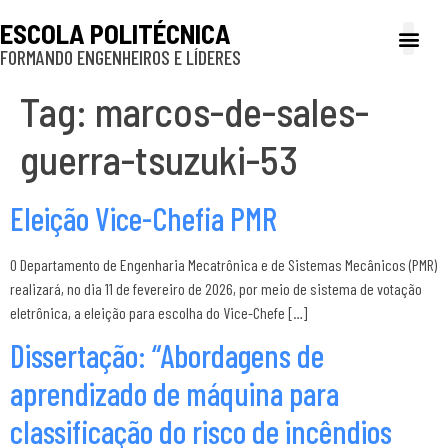
ESCOLA POLITÉCNICA
FORMANDO ENGENHEIROS E LÍDERES
A Poli
Gestão e Ad
Cultura e exte
Profissionais e
Inclusão e P
Tag:
marcos-de-sales-
guerra-tsuzuki-53
Eleição Vice-Chefia PMR
O Departamento de Engenharia Mecatrônica e de Sistemas Mecânicos (PMR)
realizará, no dia 11 de fevereiro de 2026, por meio de sistema de votação
eletrônica, a eleição para escolha do Vice-Chefe […]
Dissertação: “Abordagens de
aprendizado de máquina para
classificação do risco de incêndios