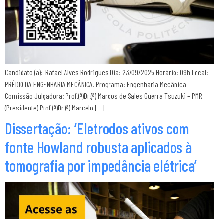
Candidato (a): Rafael Alves Rodrigues Dia: 23/09/2025 Horário: 09h Local:
PRÉDIO DA ENGENHARIA MECÂNICA. Programa: Engenharia Mecânica
Comissão Julgadora: Prof.(ª)Dr.(ª) Marcos de Sales Guerra Tsuzuki – PMR
(Presidente) Prof.(ª)Dr.(ª) Marcelo […]
Dissertação: ‘Eletrodos ativos com
fonte Howland robusta aplicados à
tomografia por impedância elétrica’