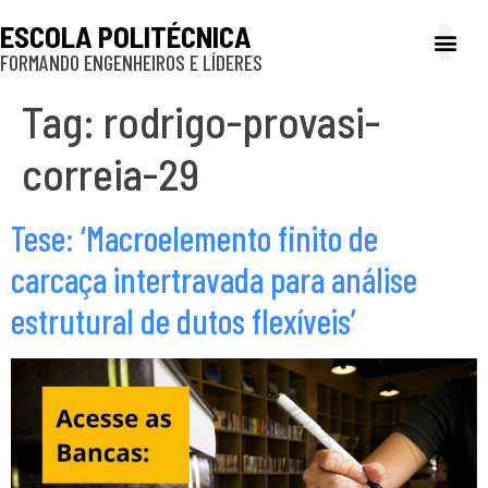
ESCOLA POLITÉCNICA
FORMANDO ENGENHEIROS E LÍDERES
A Poli
Gestão e Ad
Cultura e exte
Profissionais e
Inclusão e P
Tag:
rodrigo-provasi-
correia-29
Tese: ‘Macroelemento finito de
carcaça intertravada para análise
estrutural de dutos flexíveis’