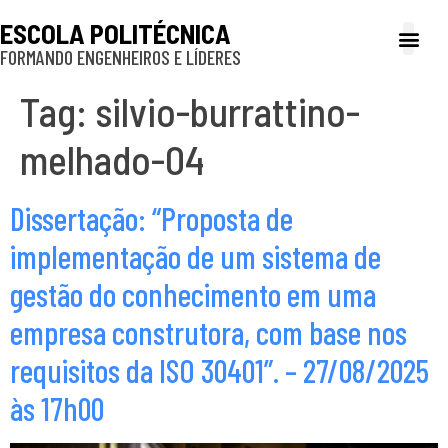
ESCOLA POLITÉCNICA
FORMANDO ENGENHEIROS E LÍDERES
A Poli
Gestão e Ad
Cultura e exte
Profissionais e
Inclusão e P
Tag:
silvio-burrattino-
melhado-04
Dissertação: “Proposta de
implementação de um sistema de
gestão do conhecimento em uma
empresa construtora, com base nos
requisitos da ISO 30401”. – 27/08/2025
às 17h00