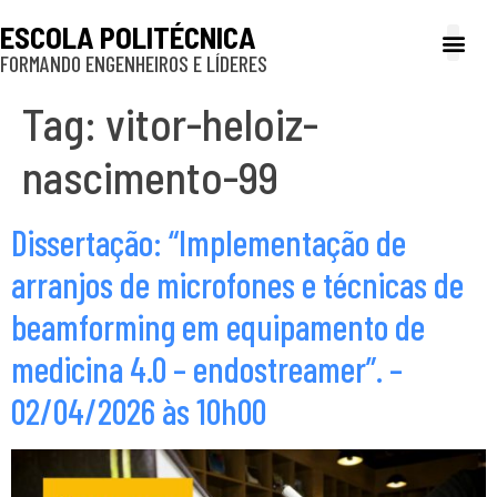
ESCOLA POLITÉCNICA
FORMANDO ENGENHEIROS E LÍDERES
A Poli
Gestão e Ad
Cultura e exte
Profissionais e
Inclusão e P
Tag:
vitor-heloiz-
nascimento-99
Dissertação: “Implementação de
arranjos de microfones e técnicas de
beamforming em equipamento de
medicina 4.0 – endostreamer”. –
02/04/2026 às 10h00