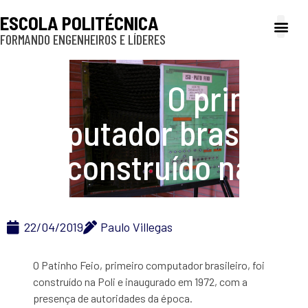
ESCOLA POLITÉCNICA
FORMANDO ENGENHEIROS E LÍDERES
A Poli
Gestão e Ad
Cultura e exte
Profissionais e
Inclusão e P
O primeiro
computador brasileiro
foi construído na Poli
22/04/2019
Paulo Villegas
O Patinho Feio, primeiro computador brasileiro, foi
construído na Poli e inaugurado em 1972, com a
presença de autoridades da época.