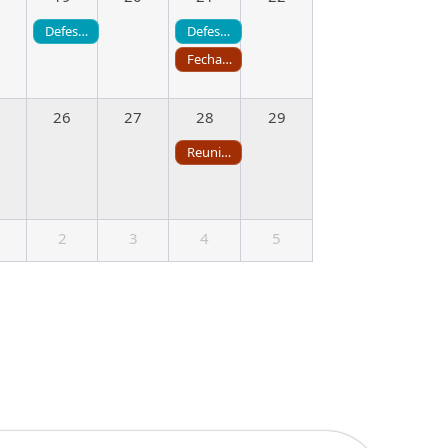
Defesa de Mestrado | Estudo do desempenho à fadiga do aço de alta resistência em pontes de concreto armado – Lucas Brum Milos
Defesa de Mestrado | Análise de confiabilidade e sensibilidade de uma barragem de rejeitos sob efeitos climáticos utilizando active learning e modelos substitutos – Gabriela Rodrigues Leal
Fechamento de Pauta da CCP
26
27
28
29
Reunião da CCP
2
3
4
5
Fechamento de Pauta da CPG