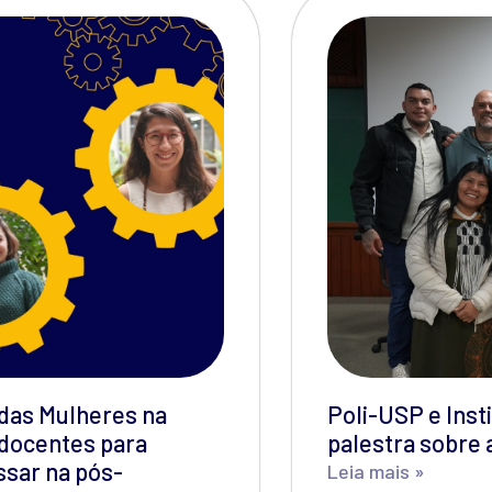
l das Mulheres na
Poli-USP e Ins
 docentes para
palestra sobre 
ssar na pós-
Leia mais »