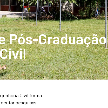
e Pós-Graduação
Civil
enharia Civil forma
executar pesquisas