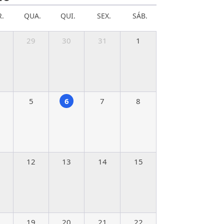
R.
QUA.
QUI.
SEX.
SÁB.
29
30
31
1
5
6
7
8
12
13
14
15
19
20
21
22