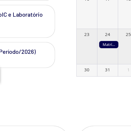
bIC e Laboratório
23
24
25
Matrícula dos Alunos Regulares Novos e Especiais (3º período)
 Período/2026)
30
31
1