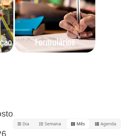
ação
Formulários
sto
Dia
Semana
Mês
Agenda
26