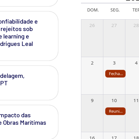
DOM.
SEG.
TE
onfiabilidade e
26
27
28
rejeitos sob
e learning e
drigues Leal
2
3
4
Fechamento de Pauta da CPG
odelagem,
IPT
9
10
11
Reunião da CPG
 Impacto das
e Obras Marítimas
16
17
18