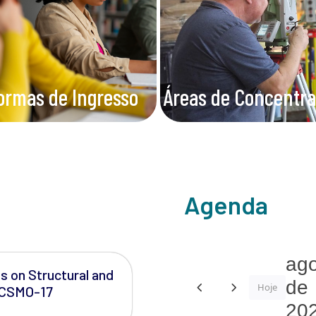
ormas de Ingresso
Áreas de Concentr
Agenda
ago
s on Structural and
de
Hoje
 WCSMO-17
20