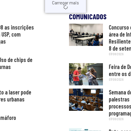
Carregar mais
COMUNICADOS
08 as inscrições
Concurso 
a USP, com
área de In
gas
Resiliente
8 de sete
07/08/2026
Uso de chips de
urnas
Feira de D
entre os d
07/08/2026
o a laser pode
Semana do
ores urbanas
palestras
processos
programa
semáforo
07/08/2026