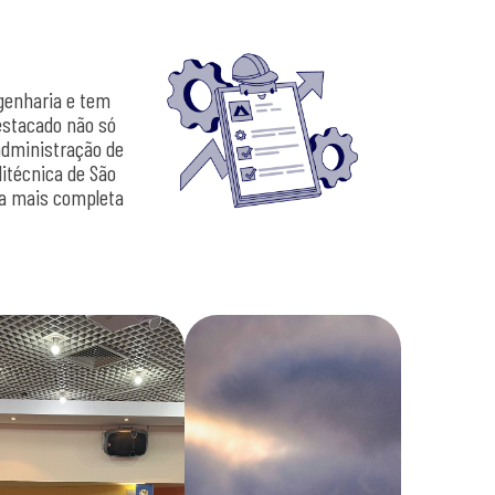
ngenharia e tem
estacado não só
administração de
itécnica de São
a a mais completa