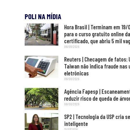
POLI NA MÍDIA
Hora Brasil | Terminam em 19/
para o curso gratuito online d
certificado, que abriu 5 mil va
06/08/2026
Reuters | Checagem de fatos: 
Taiwan não indica fraude nas 
eletrônicas
06/08/2026
Agência Fapesp | Escaneament
reduzir risco de queda de árv
06/08/2026
SP2 | Tecnologia da USP cria 
inteligente
31/07/2026