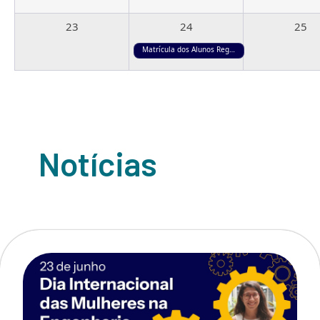
23
24
25
Matrícula dos Alunos Regulares Novos e Especiais (3º período)
30
31
1
Notícias