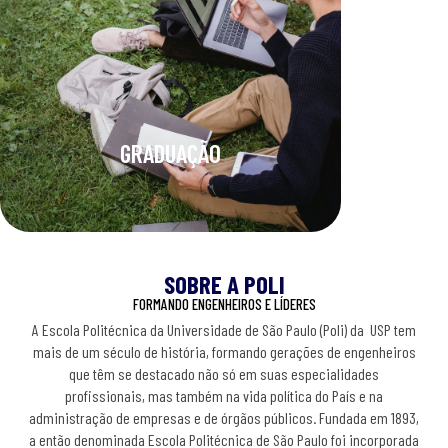
GRADUAÇÃO
ESTÁGIOS
PROJETO
PESQUISA
INTERCÂMBI
FORMAS
ACADÊMICO
DE
INGRESSO
SOBRE A POLI
FORMANDO ENGENHEIROS E LÍDERES
A Escola Politécnica da Universidade de São Paulo (Poli) da USP tem
mais de um século de história, formando gerações de engenheiros
que têm se destacado não só em suas especialidades
profissionais, mas também na vida política do País e na
administração de empresas e de órgãos públicos. Fundada em 1893,
a então denominada Escola Politécnica de São Paulo foi incorporada