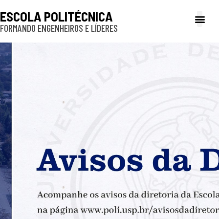
ESCOLA POLITÉCNICA
FORMANDO ENGENHEIROS E LÍDERES
A Poli
Gestão e Ad
Cultura e exte
Profissionais e
Inclusão e P