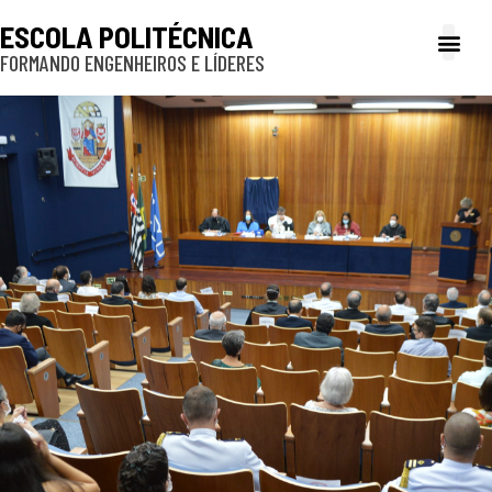
ESCOLA POLITÉCNICA
FORMANDO ENGENHEIROS E LÍDERES
A Poli
Gestão e Ad
Cultura e exte
Profissionais e
Inclusão e P