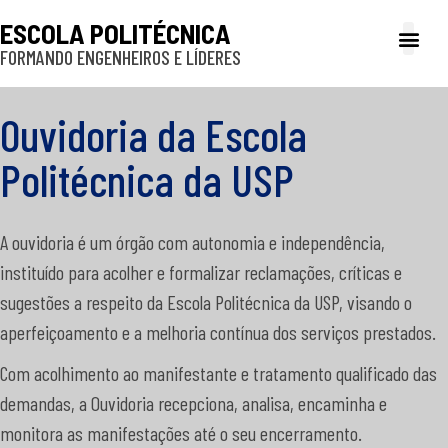
ESCOLA POLITÉCNICA
FORMANDO ENGENHEIROS E LÍDERES
A Poli
Gestão e Ad
Cultura e exte
Profissionais e
Inclusão e P
Ouvidoria da Escola
Politécnica da USP
A ouvidoria é um órgão com autonomia e independência,
instituído para acolher e formalizar reclamações, críticas e
sugestões a respeito da Escola Politécnica da USP, visando o
aperfeiçoamento e a melhoria contínua dos serviços prestados.
Com acolhimento ao manifestante e tratamento qualificado das
demandas, a Ouvidoria recepciona, analisa, encaminha e
monitora as manifestações até o seu encerramento.