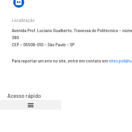
Localização
Avenida Prof. Luciano Gualberto, Travessa do Politécnico – núm
380
CEP – 05508-010 – São Paulo – SP
Para reportar um erro no site, entre em contato em
sites.poli@u
Acesso rápido