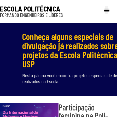
ESCOLA POLITÉCNICA
FORMANDO ENGENHEIROS E LÍDERES
A Poli
Gestão e Ad
Cultura e exte
Profissionais e
Inclusão e P
Conheça alguns especiais de
divulgação já realizados sobr
projetos da Escola Politécnic
USP
Nesta página você encontra projetos especiais de di
realizados na Escola.
Participação
feminina na Poli-