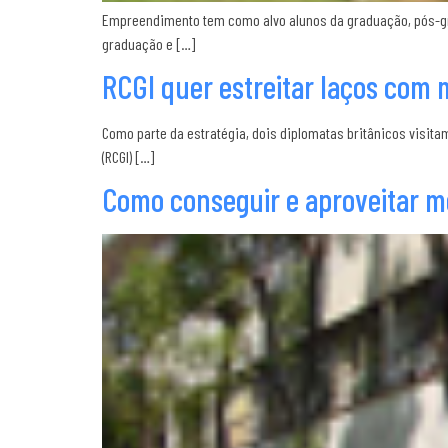
Empreendimento tem como alvo alunos da graduação, pós-grad
graduação e […]
RCGI quer estreitar laços com 
Como parte da estratégia, dois diplomatas britânicos visitam a
(RCGI) […]
Como conseguir e aproveitar me