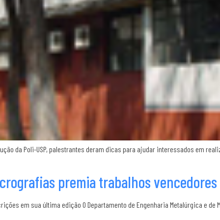
ção da Poli-USP, palestrantes deram dicas para ajudar interessados em reali
crografias premia trabalhos vencedores
ições em sua última edição O Departamento de Engenharia Metalúrgica e de Ma