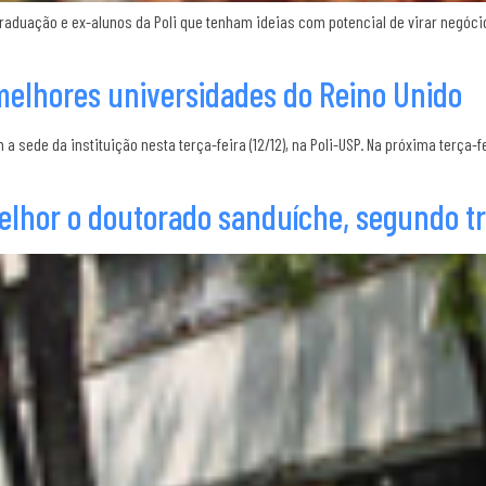
uação e ex-alunos da Poli que tenham ideias com potencial de virar negócios
melhores universidades do Reino Unido
 sede da instituição nesta terça-feira (12/12), na Poli-USP. Na próxima terça-fe
lhor o doutorado sanduíche, segundo tr