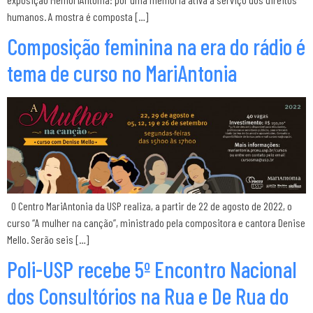
humanos. A mostra é composta […]
Composição feminina na era do rádio é
tema de curso no MariAntonia
O Centro MariAntonia da USP realiza, a partir de 22 de agosto de 2022, o
curso “A mulher na canção”, ministrado pela compositora e cantora Denise
Mello. Serão seis […]
Poli-USP recebe 5º Encontro Nacional
dos Consultórios na Rua e De Rua do