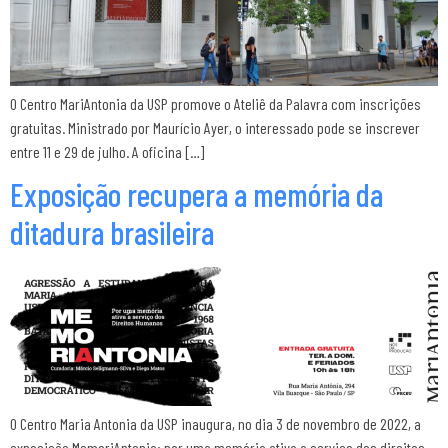
O Centro MariAntonia da USP promove o Ateliê da Palavra com inscrições
gratuitas. Ministrado por Maurício Ayer, o interessado pode se inscrever
entre 11 e 29 de julho. A oficina […]
Exposição recupera a memória da
ditadura brasileira
O Centro Maria Antonia da USP inaugura, no dia 3 de novembro de 2022, a
exposição MemoriAntonia: por uma memória ativa a serviço dos direitos