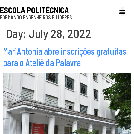
ESCOLA POLITÉCNICA
FORMANDO ENGENHEIROS E LÍDERES
A Poli
Gestão e Ad
Cultura e exte
Profissionais e
Inclusão e P
Day:
July 28, 2022
MariAntonia abre inscrições gratuitas
para o Ateliê da Palavra