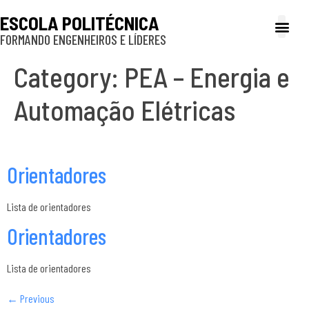
ESCOLA POLITÉCNICA
FORMANDO ENGENHEIROS E LÍDERES
A Poli
Gestão e Ad
Cultura e exte
Profissionais e
Inclusão e P
Category:
PEA – Energia e
Automação Elétricas
Orientadores
Lista de orientadores
Orientadores
Lista de orientadores
←
Previous