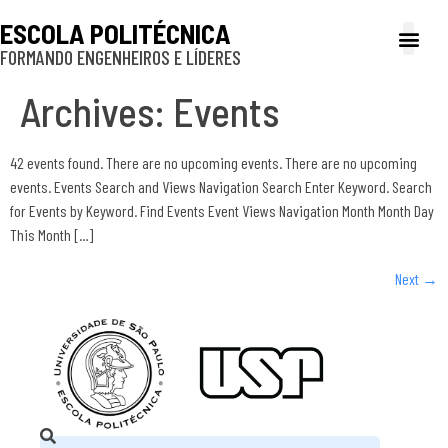
ESCOLA POLITÉCNICA
FORMANDO ENGENHEIROS E LÍDERES
A Poli
Gestão e Ad
Cultura e exte
Profissionais e
Inclusão e P
Archives:
Events
42 events found. There are no upcoming events. There are no upcoming
events. Events Search and Views Navigation Search Enter Keyword. Search
for Events by Keyword. Find Events Event Views Navigation Month Month Day
This Month […]
Next
→