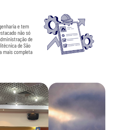
ngenharia e tem
estacado não só
administração de
itécnica de São
a a mais completa