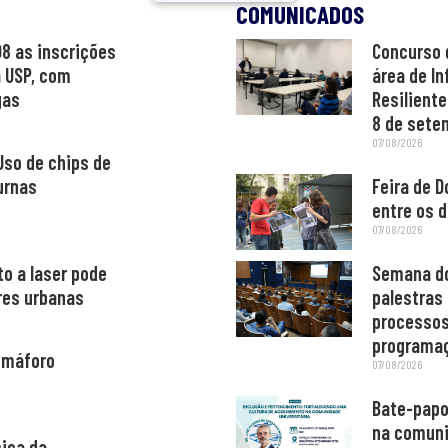
COMUNICADOS
08 as inscrições
Concurso 
a USP, com
área de In
gas
Resiliente
8 de sete
07/08/2026
Uso de chips de
urnas
Feira de D
entre os d
07/08/2026
o a laser pode
Semana do
ores urbanas
palestras
processos
programa
semáforo
07/08/2026
Bate-papo
na comuni
sica da