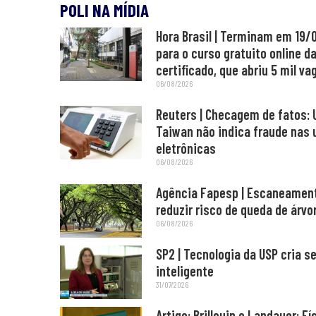
POLI NA MÍDIA
Hora Brasil | Terminam em 19/
para o curso gratuito online d
certificado, que abriu 5 mil va
06/08/2026
Reuters | Checagem de fatos: 
Taiwan não indica fraude nas 
eletrônicas
06/08/2026
Agência Fapesp | Escaneament
reduzir risco de queda de árv
06/08/2026
SP2 | Tecnologia da USP cria 
inteligente
31/07/2026
Artigo: Brillouin e Landauer: Fí