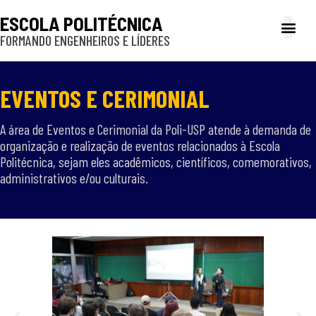
ESCOLA POLITÉCNICA
FORMANDO ENGENHEIROS E LÍDERES
A Poli
Gestão e Ad
Cultura e exte
Profissionais e
Inclusão e P
EVENTOS E CERIMONIAL​
A área de Eventos e Cerimonial da Poli-USP atende à demanda de
organização e realização de eventos relacionados à Escola
Politécnica, sejam eles acadêmicos, científicos, comemorativos,
administrativos e/ou culturais.