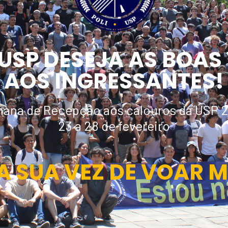
-USP DESEJA AS BOAS
AOS INGRESSANTES!
ana de Recepção aos calouros da USP 
23 a 28 de fevereiro
A SUA VEZ DE VOAR M