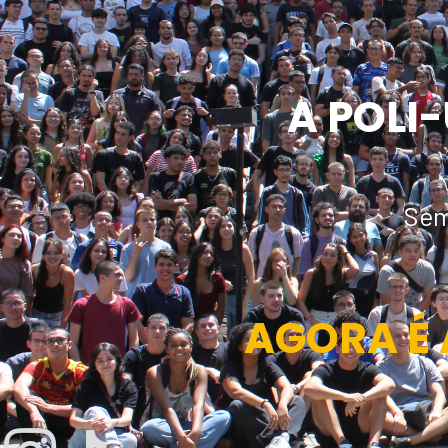
A POLI
Sem
AGORA É 